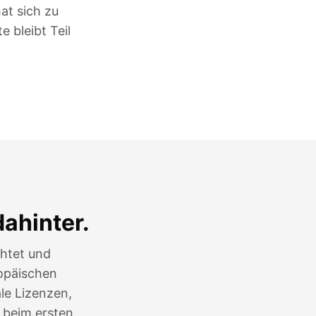
at sich zu
 bleibt Teil
ahinter.
chtet und
ropäischen
le Lizenzen,
 beim ersten