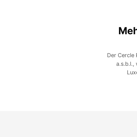
Meh
Der Cercle 
a.s.b.l.
Lux