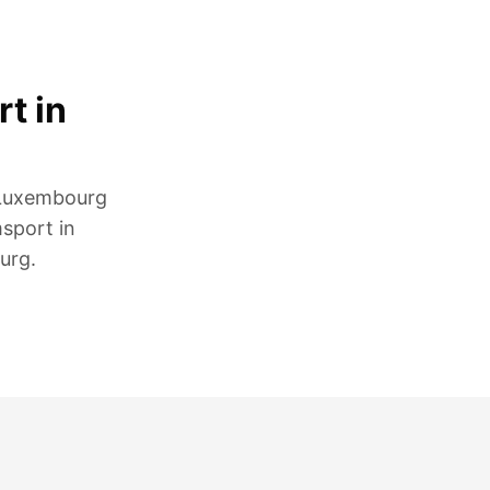
t in
e Luxembourg
msport in
urg.