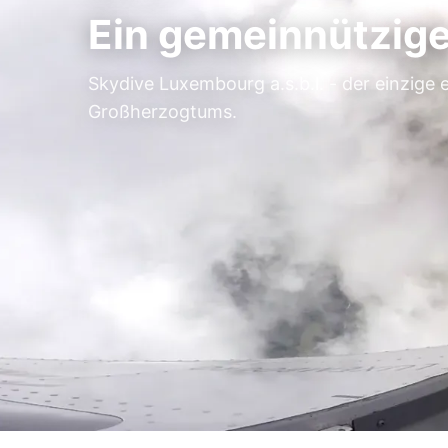
Ein gemeinnütziger
Skydive Luxembourg a.s.b.l. - der einzige 
Großherzogtums.